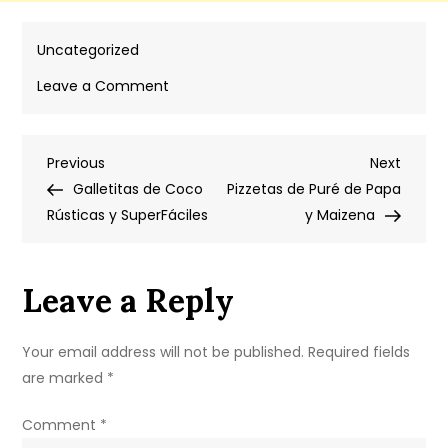
Uncategorized
on
Leave a Comment
Cómo
detectar
Post
Previous
Next
Previous
posibles
Next
Post
Post
Galletitas de Coco
señales
Pizzetas de Puré de Papa
navigation
Rústicas y SuperFáciles
de
y Maizena
colesterol
alto
Leave a Reply
antes
de
que
Your email address will not be published.
Required fields
afecte
are marked
*
tu
salud
Comment
*