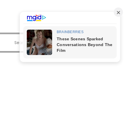
Search
for: