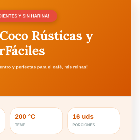
DIENTES Y SIN HARINA!
 Coco Rústicas y
rFáciles
entro y perfectas para el café, mis reinas!
200 °C
16 uds
TEMP
PORCIONES