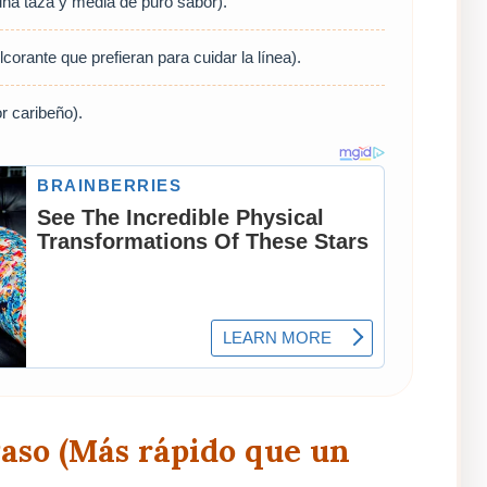
a taza y media de puro sabor).
lcorante que prefieran para cuidar la línea).
r caribeño).
aso (Más rápido que un