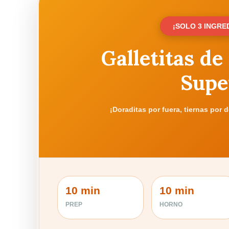
¡SOLO 3 INGRE
Galletitas de
Supe
¡Doraditas por fuera, tiernas por d
10 min
10 min
PREP
HORNO