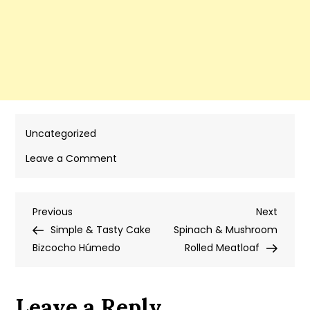
Uncategorized
on
Leave a Comment
Zucchini
Pancakes
Post
Previous
Next
Previous
Blini
Next
Post
Post
Simple & Tasty Cake
de
Spinach & Mushroom
navigation
Bizcocho Húmedo
Calabacín
Rolled Meatloaf
Leave a Reply