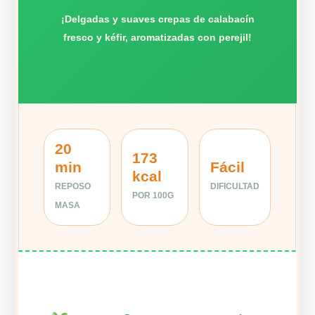
¡Delgadas y suaves crepas de calabacín
fresco y kéfir, aromatizadas con perejil!
20
173
min
Fácil
kcal
REPOSO
DIFICULTAD
POR 100G
MASA