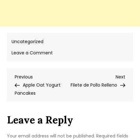
Uncategorized
on
Leave a Comment
Tradición
Dulce:
Post
Previous
Next
Previous
Postres
Next
Post
Post
Apple Oat Yogurt
Hispanos
Filete de Pollo Relleno
navigation
Pancakes
Leave a Reply
Your email address will not be published.
Required fields