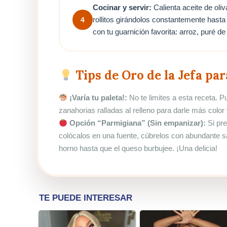
Cocinar y servir:
Calienta aceite de oli
rollitos girándolos constantemente hasta
4
con tu guarnición favorita: arroz, puré de
Tips de Oro de la Jefa par
¡Varía tu paleta!:
No te limites a esta receta. 
zanahorias ralladas al relleno para darle más color y
Opción “Parmigiana” (Sin empanizar):
Si pre
colócalos en una fuente, cúbrelos con abundante sa
horno hasta que el queso burbujee. ¡Una delicia!