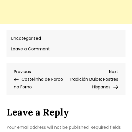
Uncategorized
on
Leave a Comment
Apple
Oat
Post
Previous
Next
Previous
Yogurt
Next
Post
Post
Costelinha de Porco
Pancakes
Tradición Dulce: Postres
navigation
no Forno
Hispanos
Leave a Reply
Your email address will not be published.
Required fields