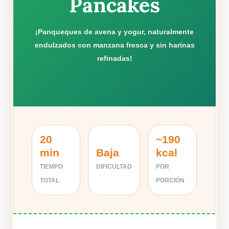
Pancakes
¡Panqueques de avena y yogur, naturalmente
endulzados con manzana fresca y sin harinas
refinadas!
20
~190
min
Baja
kcal
TIEMPO
DIFICULTAD
POR
TOTAL
PORCIÓN