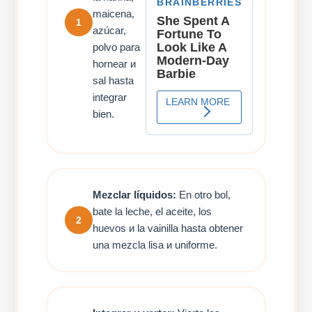
maicena,
1
azúcar,
polvo para
hornear и
sal hasta
integrar
bien.
Mezclar líquidos:
En otro bol,
bate la leche, el aceite, los
2
huevos и la vainilla hasta obtener
una mezcla lisa и uniforme.