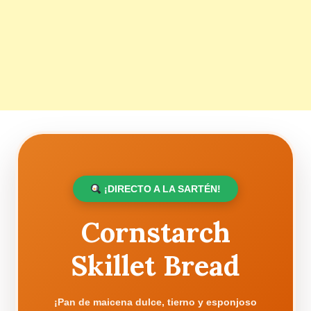
¡DIRECTO A LA SARTÉN!
Cornstarch
Skillet Bread
¡Pan de maicena dulce, tierno y esponjoso