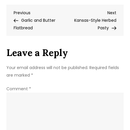
Skillet
Post
Previous
Next
Previous
Bread
Next
Post
Post
Garlic and Butter
Kansas-Style Herbed
navigation
Flatbread
Pasty
Leave a Reply
Your email address will not be published.
Required fields
are marked
*
Comment
*