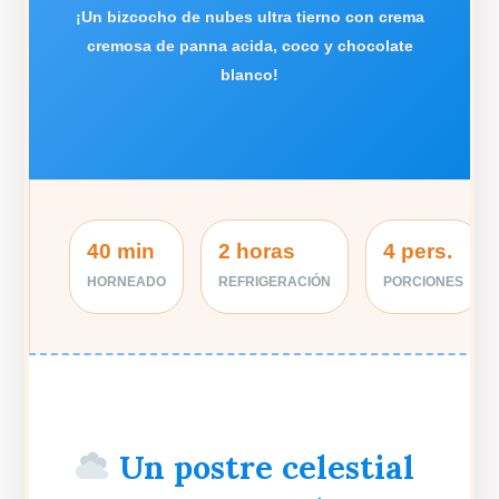
¡Un bizcocho de nubes ultra tierno con crema
cremosa de panna acida, coco y chocolate
blanco!
40 min
2 horas
4 pers.
HORNEADO
REFRIGERACIÓN
PORCIONES
Un postre celestial