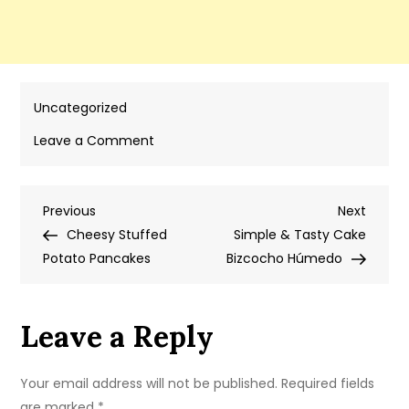
Uncategorized
on
Leave a Comment
Torta
d’angelo
Post
Previous
Next
Previous
Pastel
Next
Post
Post
Cheesy Stuffed
de
Simple & Tasty Cake
navigation
Potato Pancakes
Ángel
Bizcocho Húmedo
Leave a Reply
Your email address will not be published.
Required fields
are marked
*