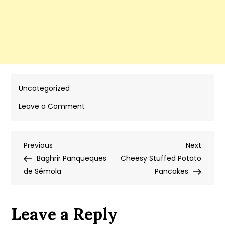
Uncategorized
on
Leave a Comment
Coconut
Kataifi
Post
Previous
Next
Previous
Cake
Next
Post
Post
Baghrir Panqueques
Cheesy Stuffed Potato
navigation
de Sémola
Pancakes
Leave a Reply