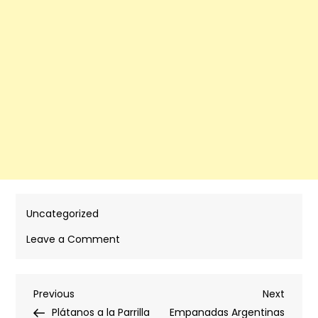
Uncategorized
on
Leave a Comment
Salmón
Glaseado
Post
Previous
Next
Previous
con
Next
Post
Post
Plátanos a la Parrilla
Arce
Empanadas Argentinas