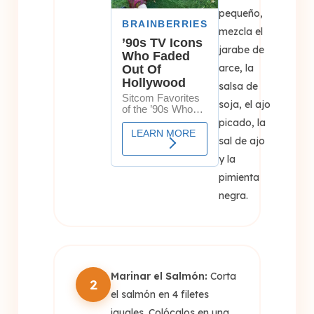
pequeño,
mezcla el
jarabe de
arce, la
salsa de
soja, el ajo
picado, la
sal de ajo
y la
pimienta
negra.
Marinar el Salmón:
Corta
2
el salmón en 4 filetes
iguales. Colócalos en una