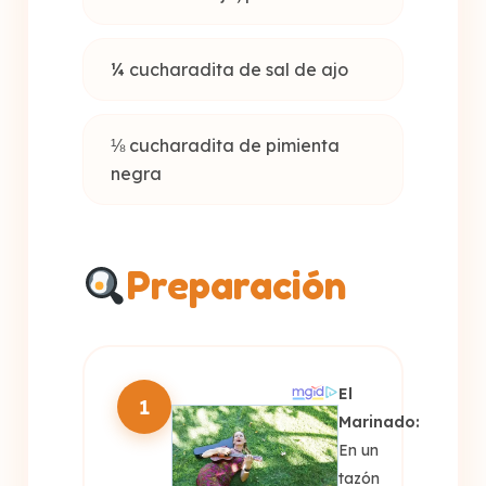
¼ cucharadita de sal de ajo
⅛ cucharadita de pimienta
negra
Preparación
El
1
Marinado:
En un
tazón